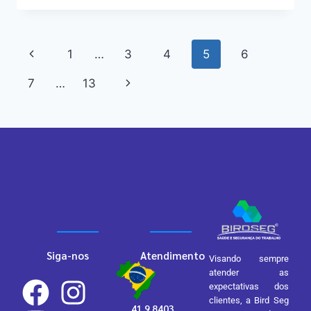
1
…
3
4
5
6
7
…
13
Siga-nos
Atendimento
Visando sempre
atender as
expectativas dos
clientes, a Bird Seg
41 9 8403