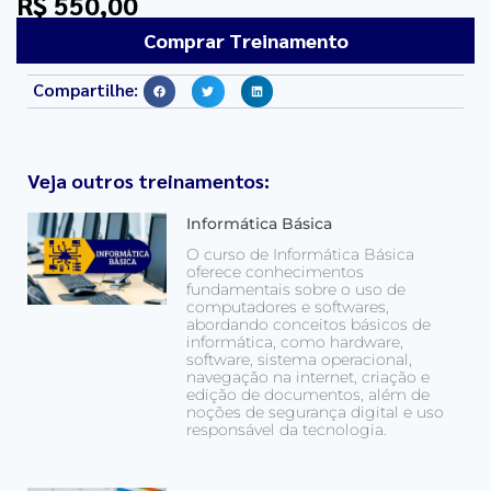
R$ 550,00
Comprar Treinamento
Compartilhe:
Veja outros treinamentos:
Informática Básica
O curso de Informática Básica
oferece conhecimentos
fundamentais sobre o uso de
computadores e softwares,
abordando conceitos básicos de
informática, como hardware,
software, sistema operacional,
navegação na internet, criação e
edição de documentos, além de
noções de segurança digital e uso
responsável da tecnologia.