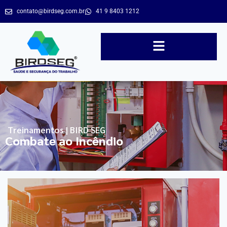
contato@birdseg.com.br
41 9 8403 1212
Treinamentos | BIRD SEG
Combate ao Incêndio