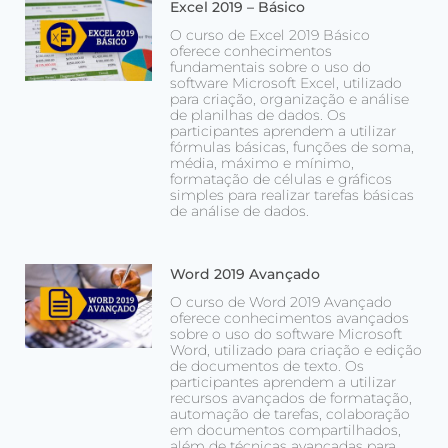
Excel 2019 – Básico
O curso de Excel 2019 Básico
oferece conhecimentos
fundamentais sobre o uso do
software Microsoft Excel, utilizado
para criação, organização e análise
de planilhas de dados. Os
participantes aprendem a utilizar
fórmulas básicas, funções de soma,
média, máximo e mínimo,
formatação de células e gráficos
simples para realizar tarefas básicas
de análise de dados.
Word 2019 Avançado
O curso de Word 2019 Avançado
oferece conhecimentos avançados
sobre o uso do software Microsoft
Word, utilizado para criação e edição
de documentos de texto. Os
participantes aprendem a utilizar
recursos avançados de formatação,
automação de tarefas, colaboração
em documentos compartilhados,
além de técnicas avançadas para