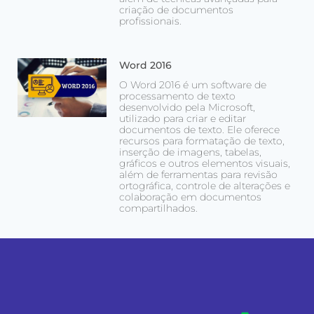
criação de documentos
profissionais.
Word 2016
O Word 2016 é um software de
processamento de texto
desenvolvido pela Microsoft,
utilizado para criar e editar
documentos de texto. Ele oferece
recursos para formatação de texto,
inserção de imagens, tabelas,
gráficos e outros elementos visuais,
além de ferramentas para revisão
ortográfica, controle de alterações e
colaboração em documentos
compartilhados.