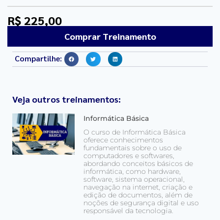
R$ 225,00
Comprar Treinamento
Compartilhe:
Veja outros treinamentos:
Informática Básica
O curso de Informática Básica
oferece conhecimentos
fundamentais sobre o uso de
computadores e softwares,
abordando conceitos básicos de
informática, como hardware,
software, sistema operacional,
navegação na internet, criação e
edição de documentos, além de
noções de segurança digital e uso
responsável da tecnologia.