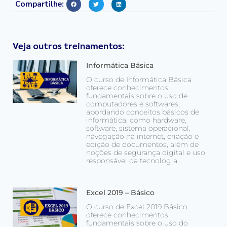
Compartilhe:
Veja outros treinamentos:
Informática Básica
O curso de Informática Básica
oferece conhecimentos
fundamentais sobre o uso de
computadores e softwares,
abordando conceitos básicos de
informática, como hardware,
software, sistema operacional,
navegação na internet, criação e
edição de documentos, além de
noções de segurança digital e uso
responsável da tecnologia.
Excel 2019 – Básico
O curso de Excel 2019 Básico
oferece conhecimentos
fundamentais sobre o uso do