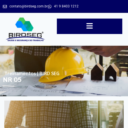
contato@birdseg.com.br
41 9 8403 1212
Treinamentos | BIRD SEG
NR 05