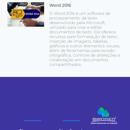
Word 2016
O Word 2016 é um software de
processamento de texto
desenvolvido pela Microsoft,
utilizado para criar e editar
documentos de texto. Ele oferece
recursos para formatação de texto,
inserção de imagens, tabelas,
gráficos e outros elementos visuais,
além de ferramentas para revisão
ortográfica, controle de alterações e
colaboração em documentos
compartilhados.