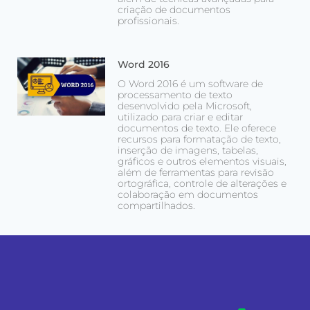
criação de documentos
profissionais.
Word 2016
O Word 2016 é um software de
processamento de texto
desenvolvido pela Microsoft,
utilizado para criar e editar
documentos de texto. Ele oferece
recursos para formatação de texto,
inserção de imagens, tabelas,
gráficos e outros elementos visuais,
além de ferramentas para revisão
ortográfica, controle de alterações e
colaboração em documentos
compartilhados.