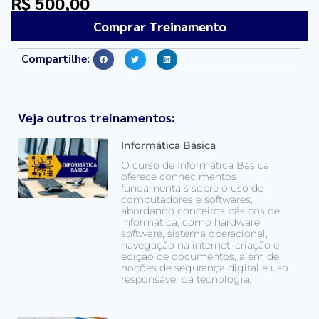
R$ 500,00
Comprar Treinamento
Compartilhe:
Veja outros treinamentos:
Informática Básica
O curso de Informática Básica
oferece conhecimentos
fundamentais sobre o uso de
computadores e softwares,
abordando conceitos básicos de
informática, como hardware,
software, sistema operacional,
navegação na internet, criação e
edição de documentos, além de
noções de segurança digital e uso
responsável da tecnologia.