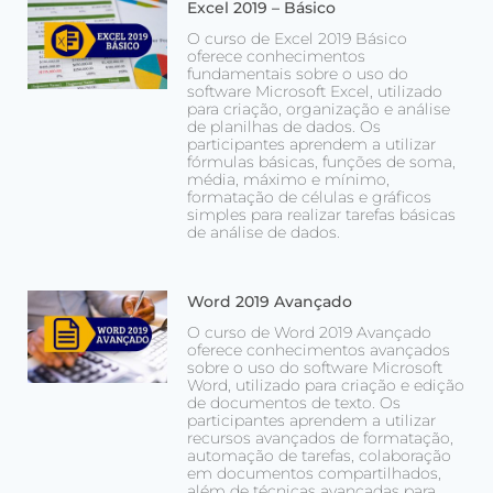
Excel 2019 – Básico
O curso de Excel 2019 Básico
oferece conhecimentos
fundamentais sobre o uso do
software Microsoft Excel, utilizado
para criação, organização e análise
de planilhas de dados. Os
participantes aprendem a utilizar
fórmulas básicas, funções de soma,
média, máximo e mínimo,
formatação de células e gráficos
simples para realizar tarefas básicas
de análise de dados.
Word 2019 Avançado
O curso de Word 2019 Avançado
oferece conhecimentos avançados
sobre o uso do software Microsoft
Word, utilizado para criação e edição
de documentos de texto. Os
participantes aprendem a utilizar
recursos avançados de formatação,
automação de tarefas, colaboração
em documentos compartilhados,
além de técnicas avançadas para