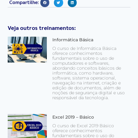
Compartilhe:
Veja outros treinamentos:
Informática Básica
O curso de Informática Básica
oferece conhecimentos
fundamentais sobre o uso de
computadores e softwares,
abordando conceitos básicos de
informática, como hardware,
software, sistema operacional,
navegação na internet, criação e
edição de documentos, além de
noções de segurança digital e uso
responsável da tecnologia.
Excel 2019 – Básico
O curso de Excel 2019 Básico
oferece conhecimentos
fundamentais sobre o uso do