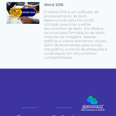
Word 2016
O Word 2016 é um software de
processamento de texto
desenvolvido pela Microsoft,
utilizado para criar e editar
documentos de texto. Ele oferece
recursos para formatação de texto,
inserção de imagens, tabelas,
gráficos e outros elementos visuais,
além de ferramentas para revisão
ortográfica, controle de alterações e
colaboração em documentos
compartilhados.