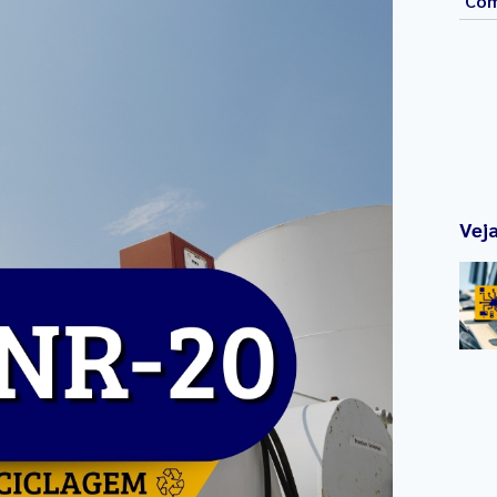
Com
Vej