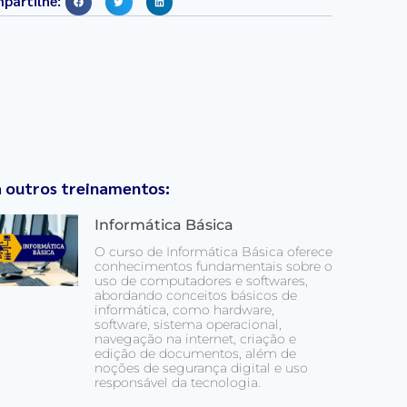
partilhe:
a outros treinamentos:
Informática Básica
O curso de Informática Básica oferece
conhecimentos fundamentais sobre o
uso de computadores e softwares,
abordando conceitos básicos de
informática, como hardware,
software, sistema operacional,
navegação na internet, criação e
edição de documentos, além de
noções de segurança digital e uso
responsável da tecnologia.