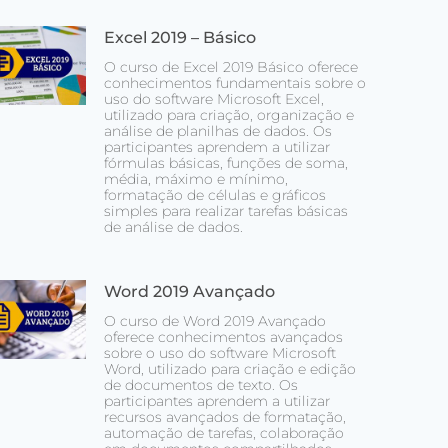
Excel 2019 – Básico
O curso de Excel 2019 Básico oferece
conhecimentos fundamentais sobre o
uso do software Microsoft Excel,
utilizado para criação, organização e
análise de planilhas de dados. Os
participantes aprendem a utilizar
fórmulas básicas, funções de soma,
média, máximo e mínimo,
formatação de células e gráficos
simples para realizar tarefas básicas
de análise de dados.
Word 2019 Avançado
O curso de Word 2019 Avançado
oferece conhecimentos avançados
sobre o uso do software Microsoft
Word, utilizado para criação e edição
de documentos de texto. Os
participantes aprendem a utilizar
recursos avançados de formatação,
automação de tarefas, colaboração