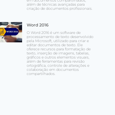
em documentos compartilhados,
além de técnicas avançadas para
criação de documentos profissionais.
Word 2016
O Word 2016 é um software de
processamento de texto desenvolvido
pela Microsoft, utilizado para criar e
editar documentos de texto. Ele
oferece recursos para formatação de
texto, inserção de imagens, tabelas,
gráficos e outros elementos visuais,
além de ferramentas para revisão
ortográfica, controle de alterações e
colaboração em documentos
compartilhados.