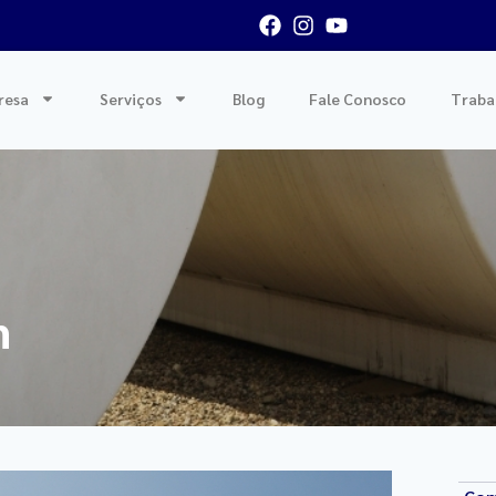
resa
Serviços
Blog
Fale Conosco
Traba
m