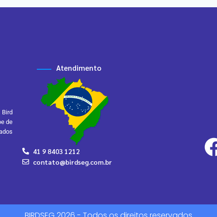
Atendimento
 Bird
pe de
zados
41 9 8403 1212
contato@birdseg.com.br
BIRDSEG 2026 - Todos os direitos reservados