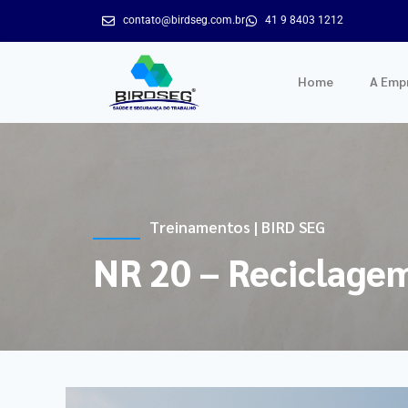
contato@birdseg.com.br
41 9 8403 1212
Home
A Emp
Treinamentos | BIRD SEG
NR 20 – Reciclage