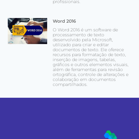
profissionais.
Word 2016
O Word 2016 é um software de
processamento de texto
desenvolvido pela Microsoft,
utilizado para criar e editar
documentos de texto. Ele oferece
recursos para formatação de texto,
inserção de imagens, tabelas,
gráficos e outros elementos visuais,
além de ferramentas para revisão
ortográfica, controle de alterações e
colaboração em documentos
compartilhados.