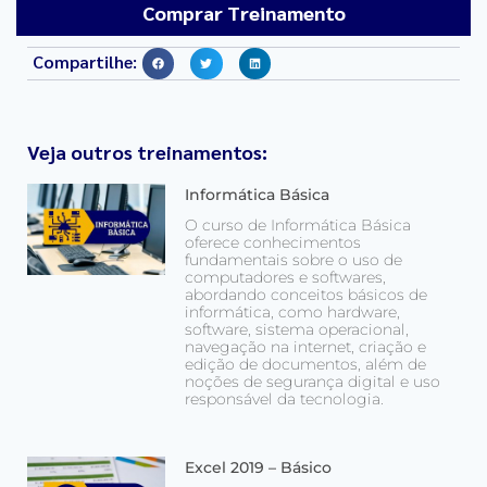
Comprar Treinamento
Compartilhe:
Veja outros treinamentos:
Informática Básica
O curso de Informática Básica
oferece conhecimentos
fundamentais sobre o uso de
computadores e softwares,
abordando conceitos básicos de
informática, como hardware,
software, sistema operacional,
navegação na internet, criação e
edição de documentos, além de
noções de segurança digital e uso
responsável da tecnologia.
Excel 2019 – Básico