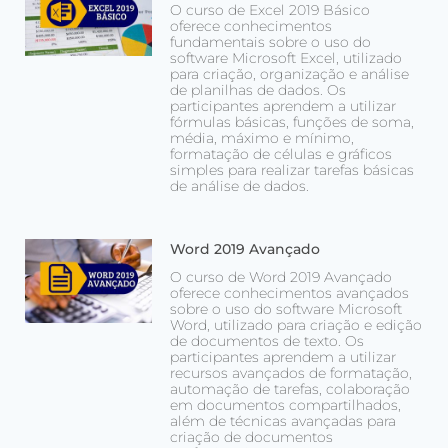
O curso de Excel 2019 Básico
oferece conhecimentos
fundamentais sobre o uso do
software Microsoft Excel, utilizado
para criação, organização e análise
de planilhas de dados. Os
participantes aprendem a utilizar
fórmulas básicas, funções de soma,
média, máximo e mínimo,
formatação de células e gráficos
simples para realizar tarefas básicas
de análise de dados.
Word 2019 Avançado
O curso de Word 2019 Avançado
oferece conhecimentos avançados
sobre o uso do software Microsoft
Word, utilizado para criação e edição
de documentos de texto. Os
participantes aprendem a utilizar
recursos avançados de formatação,
automação de tarefas, colaboração
em documentos compartilhados,
além de técnicas avançadas para
criação de documentos