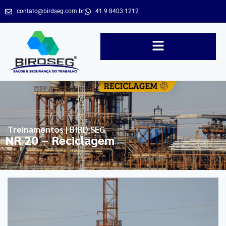
contato@birdseg.com.br
41 9 8403 1212
Treinamentos | BIRD SEG
NR 20 – Reciclagem