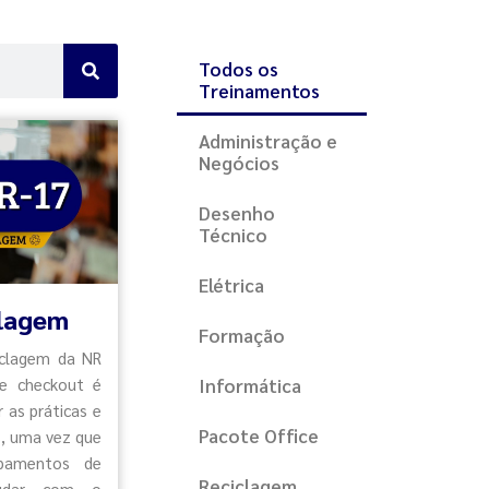
Todos os
Treinamentos
Administração e
Negócios
Desenho
Técnico
Elétrica
clagem
Formação
iclagem da NR
de checkout é
Informática
r as práticas e
Pacote Office
, uma vez que
pamentos de
Reciclagem
udar com o