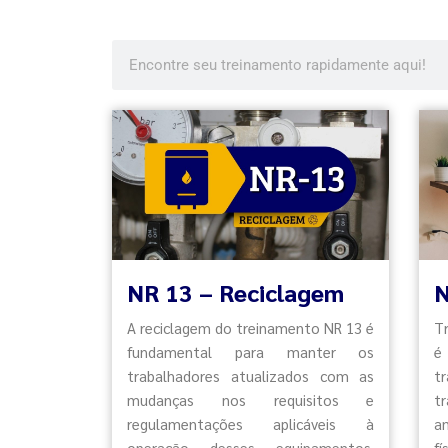
NR 13 – Reciclagem
N
A reciclagem do treinamento NR 13 é
T
fundamental para manter os
é
trabalhadores atualizados com as
t
mudanças nos requisitos e
t
regulamentações aplicáveis à
a
operação desses equipamentos.
f