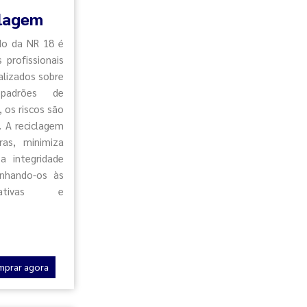
clagem
do da NR 18 é
 profissionais
alizados sobre
padrões de
 os riscos são
. A reciclagem
ras, minimiza
a integridade
inhando-os às
mativas e
mprar agora