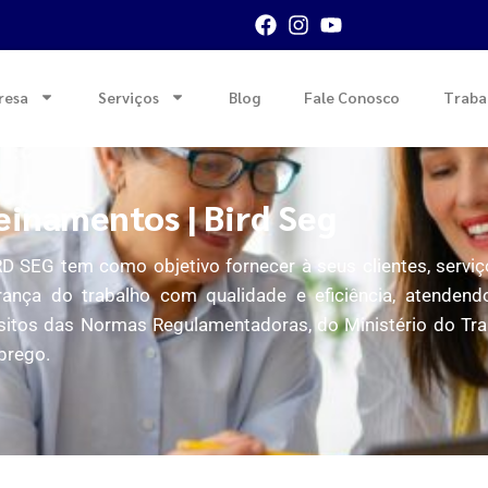
resa
Serviços
Blog
Fale Conosco
Traba
einamentos | Bird Seg
D SEG tem como objetivo fornecer à seus clientes, servi
rança do trabalho com qualidade e eficiência, atendend
sitos das Normas Regulamentadoras, do Ministério do Tr
prego.