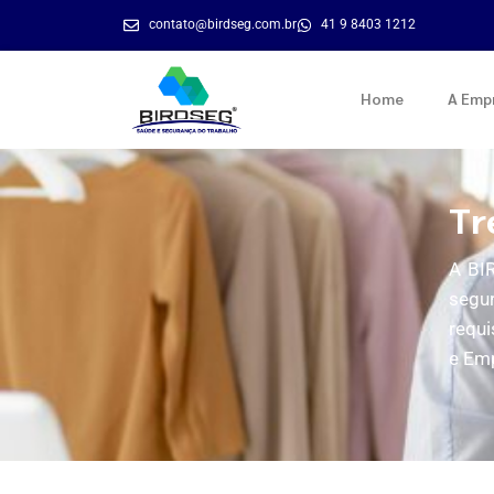
contato@birdseg.com.br
41 9 8403 1212
Home
A Emp
Tr
A BIR
segu
requi
e Em