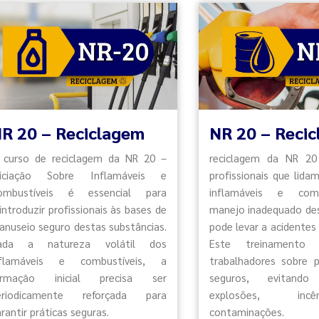
R 20 – Reciclagem
NR 20 – Reci
 curso de reciclagem da NR 20 –
reciclagem da NR 20
niciação Sobre Inflamáveis e
profissionais que lida
ombustíveis é essencial para
inflamáveis e comb
introduzir profissionais às bases de
manejo inadequado des
anuseio seguro destas substâncias.
pode levar a acidentes 
ada a natureza volátil dos
Este treinamento 
nflamáveis e combustíveis, a
trabalhadores sobre 
ormação inicial precisa ser
seguros, evitand
eriodicamente reforçada para
explosões, in
rantir práticas seguras.
contaminações.