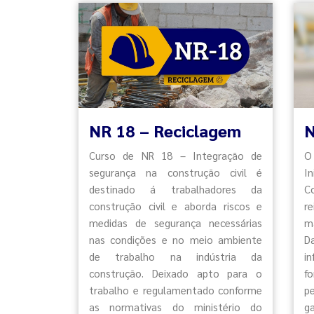
NR 18 – Reciclagem
N
Curso de NR 18 – Integração de
O
segurança na construção civil é
I
destinado á trabalhadores da
C
construção civil e aborda riscos e
re
medidas de segurança necessárias
m
nas condições e no meio ambiente
D
de trabalho na indústria da
i
construção. Deixado apto para o
f
trabalho e regulamentado conforme
p
as normativas do ministério do
ga