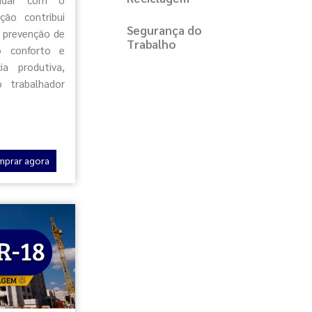
ção contribui
Segurança do
a prevenção de
Trabalho
o conforto e
ia produtiva,
o trabalhador
mprar agora