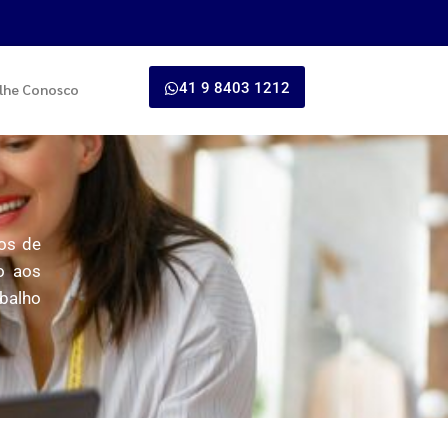
41 9 8403 1212
lhe Conosco
ços de
o aos
abalho