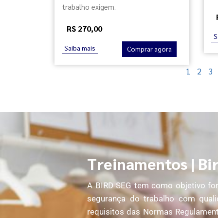
trabalho exigem.
R$ 270,00
S
Saiba mais
Comprar agora
1
2
3
Treinamentos | Bi
A BIRD SEG tem como objetivo forn
segurança do trabalho com quali
requisitos das Normas Regulament