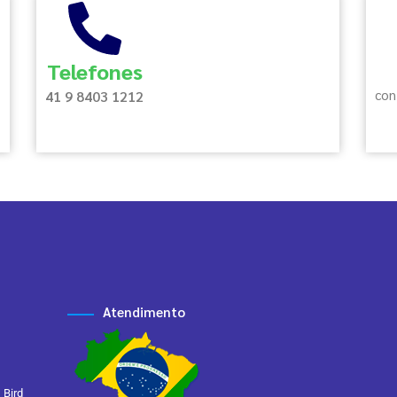
Telefones
con
41 9 8403 1212
Atendimento
 Bird