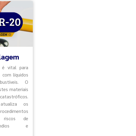
clagem
 é vital para
m com líquidos
ustíveis. O
tes materiais
catastróficos.
atualiza os
procedimentos
o riscos de
cêndios e