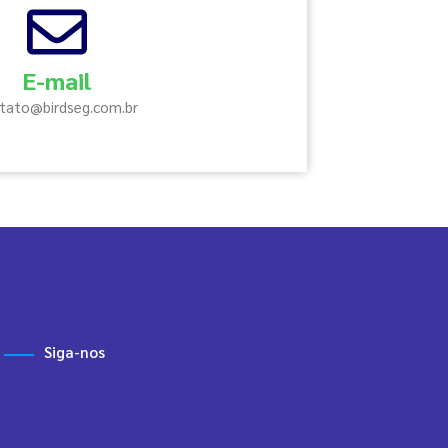
E-mail
tato@birdseg.com.br
Siga-nos