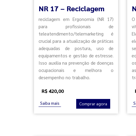
NR 17 – Reciclagem
N
reciclagem em Ergonomia (NR 17)
O
para profissionais de
v
teleatendimento/telemarketing é
E
crucial para a atualização de práticas
e
adequadas de postura, uso de
s
equipamentos e gestão de estresse.
e
Isso auxilia na prevenção de doenças
o
ocupacionais e melhora o
a
desempenho no trabalho.
tr
R$ 420,00
Saiba mais
S
Comprar agora