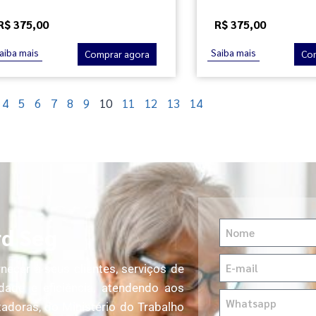
R$ 375,00
R$ 375,00
aiba mais
Saiba mais
Comprar agora
Co
4
5
6
7
8
9
10
11
12
13
14
rd Seg
ecer à seus clientes, serviços de
dade e eficiência, atendendo aos
adoras, do Ministério do Trabalho