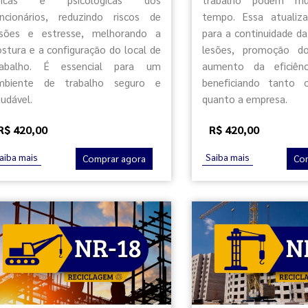
uncionários, reduzindo riscos de
tempo. Essa atualiza
esões e estresse, melhorando a
para a continuidade d
ostura e a configuração do local de
lesões, promoção d
rabalho. É essencial para um
aumento da eficiênc
mbiente de trabalho seguro e
beneficiando tanto 
udável.
quanto a empresa.
R$ 420,00
R$ 420,00
aiba mais
Saiba mais
Comprar agora
Co