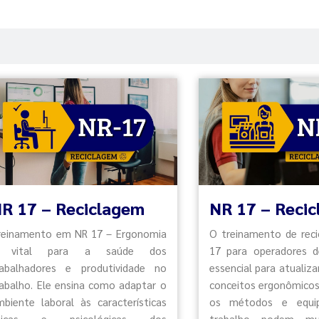
R 17 – Reciclagem
NR 17 – Reci
reinamento em NR 17 – Ergonomia
O treinamento de rec
 vital para a saúde dos
17 para operadores 
rabalhadores e produtividade no
essencial para atualiza
rabalho. Ele ensina como adaptar o
conceitos ergonômicos
mbiente laboral às características
os métodos e equi
ísicas e psicológicas dos
trabalho podem m