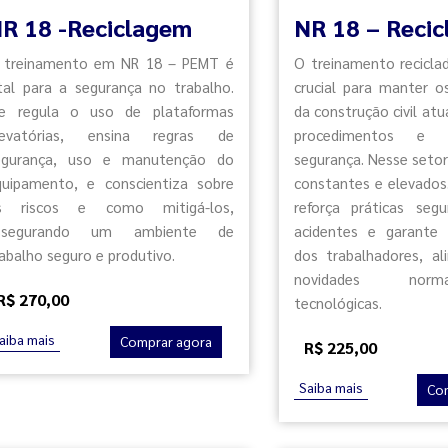
R 18 -Reciclagem
NR 18 – Reci
 treinamento em NR 18 – PEMT é
O treinamento recicla
ital para a segurança no trabalho.
crucial para manter os
le regula o uso de plataformas
da construção civil atu
levatórias, ensina regras de
procedimentos e 
egurança, uso e manutenção do
segurança. Nesse setor,
quipamento, e conscientiza sobre
constantes e elevados
s riscos e como mitigá-los,
reforça práticas segu
ssegurando um ambiente de
acidentes e garante 
abalho seguro e produtivo.
dos trabalhadores, al
novidades nor
R$ 270,00
tecnológicas.
aiba mais
Comprar agora
R$ 225,00
Saiba mais
Co