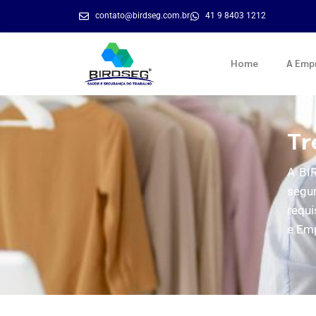
contato@birdseg.com.br
41 9 8403 1212
Home
A Emp
Tr
A BIR
segu
requi
e Em