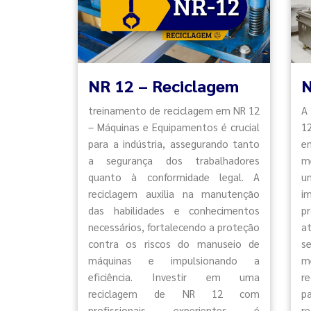
NR 12 – Reciclagem
N
treinamento de reciclagem em NR 12
A
– Máquinas e Equipamentos é crucial
1
para a indústria, assegurando tanto
e
a segurança dos trabalhadores
m
quanto à conformidade legal. A
u
reciclagem auxilia na manutenção
i
das habilidades e conhecimentos
p
necessários, fortalecendo a proteção
a
contra os riscos do manuseio de
s
máquinas e impulsionando a
m
eficiência. Investir em uma
r
reciclagem de NR 12 com
p
profissionais experientes é
r