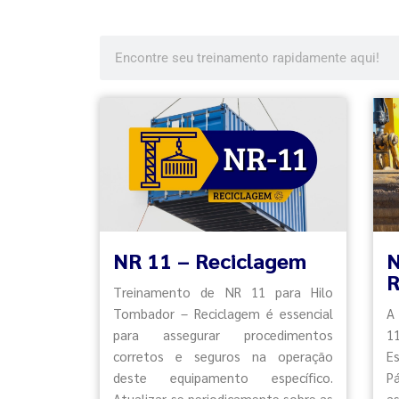
NR 11 – Reciclagem
R
Treinamento de NR 11 para Hilo
Tombador – Reciclagem é essencial
A
para assegurar procedimentos
1
corretos e seguros na operação
Es
deste equipamento específico.
Pá
Atualizar-se periodicamente sobre as
a