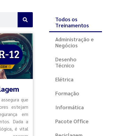
Todos os
Treinamentos
Administração e
Negócios
Desenho
Técnico
Elétrica
clagem
Formação
 assegura que
tores estejam
Informática
segurança em
Pacote Office
ntos. Dada a
ógica, é vital
Reciclagem
ais operem