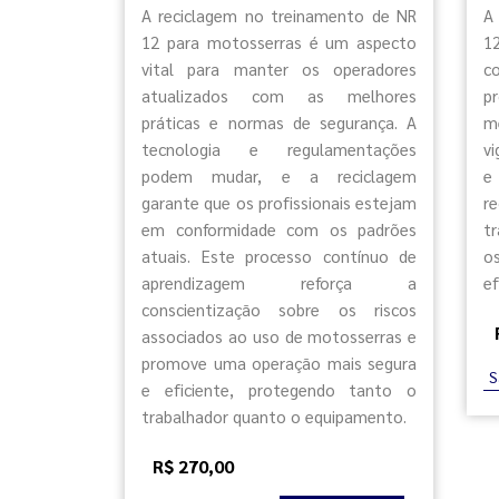
A reciclagem no treinamento de NR
A
12 para motosserras é um aspecto
1
vital para manter os operadores
c
atualizados com as melhores
p
práticas e normas de segurança. A
m
tecnologia e regulamentações
v
podem mudar, e a reciclagem
e
garante que os profissionais estejam
r
em conformidade com os padrões
t
atuais. Este processo contínuo de
o
aprendizagem reforça a
ef
conscientização sobre os riscos
associados ao uso de motosserras e
promove uma operação mais segura
S
e eficiente, protegendo tanto o
trabalhador quanto o equipamento.
R$ 270,00