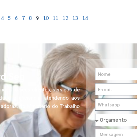
4
5
6
7
8
9
10
11
12
13
14
rd Seg
ecer à seus clientes, serviços de
dade e eficiência, atendendo aos
adoras, do Ministério do Trabalho