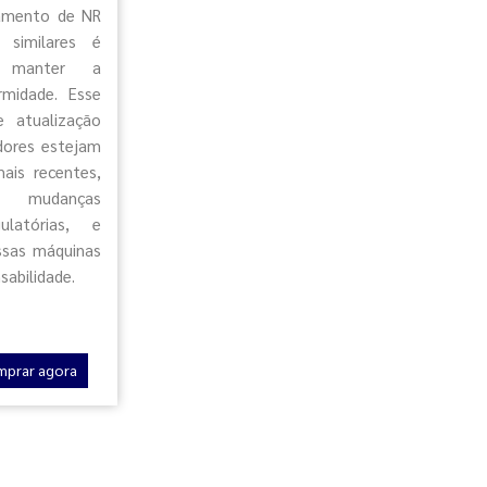
namento de NR
similares é
ra manter a
rmidade. Esse
e atualização
dores estejam
mais recentes,
 mudanças
ulatórias, e
ssas máquinas
sabilidade.
mprar agora