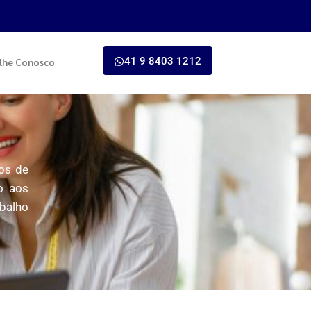
41 9 8403 1212
lhe Conosco
ços de
o aos
abalho