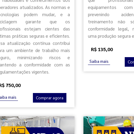
peradores atualizados. As normas e
equipamentos com
ecnologias podem mudar, e a
prevenindo acide
eciclagem garante que os
treinamento não 
rofissionais estejam cientes das
conformidade legal,
timas práticas seguras e eficientes.
uma produção segura e 
ssa atualização contínua contribui
R$ 135,00
ara um ambiente de trabalho mais
eguro, minimizando riscos e
Saiba mais
Co
antendo a conformidade com as
egulamentações vigentes.
R$ 750,00
aiba mais
Comprar agora