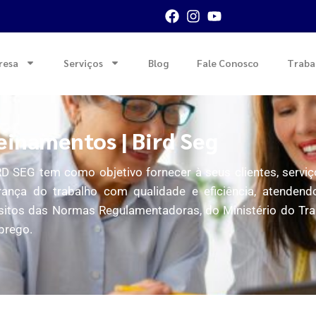
resa
Serviços
Blog
Fale Conosco
Traba
einamentos | Bird Seg
D SEG tem como objetivo fornecer à seus clientes, servi
rança do trabalho com qualidade e eficiência, atendend
sitos das Normas Regulamentadoras, do Ministério do Tr
prego.