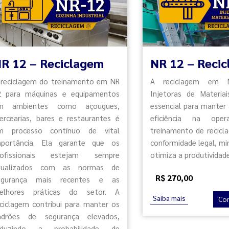
R 12 – Reciclagem
NR 12 – Reci
 reciclagem do treinamento em NR
A reciclagem em 
2 para máquinas e equipamentos
Injetoras de Materiai
m ambientes como açougues,
essencial para manter
ercearias, bares e restaurantes é
eficiência na oper
m processo contínuo de vital
treinamento de recicl
mportância. Ela garante que os
conformidade legal, min
rofissionais estejam sempre
otimiza a produtividade
tualizados com as normas de
R$ 270,00
egurança mais recentes e as
elhores práticas do setor. A
Saiba mais
Co
eciclagem contribui para manter os
adrões de segurança elevados,
eduzindo a probabilidade de