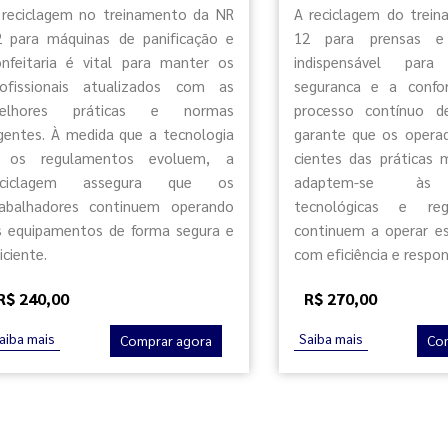
 reciclagem no treinamento da NR
A reciclagem do trei
2 para máquinas de panificação e
12 para prensas e 
onfeitaria é vital para manter os
indispensável pa
rofissionais atualizados com as
seguranca e a confo
elhores práticas e normas
processo contínuo d
igentes. À medida que a tecnologia
garante que os opera
 os regulamentos evoluem, a
cientes das práticas 
eciclagem assegura que os
adaptem-se às
rabalhadores continuem operando
tecnológicas e reg
s equipamentos de forma segura e
continuem a operar e
iciente.
com eficiência e respon
R$ 240,00
R$ 270,00
aiba mais
Saiba mais
Comprar agora
Co