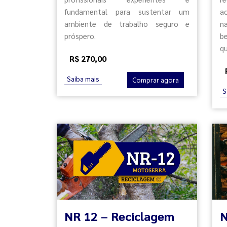
fundamental para sustentar um
a
ambiente de trabalho seguro e
n
próspero.
b
q
R$ 270,00
Saiba mais
Comprar agora
S
NR 12 – Reciclagem
N