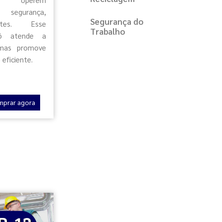
 segurança,
Segurança do
ntes. Esse
Trabalho
só atende a
 mas promove
eficiente.
mprar agora