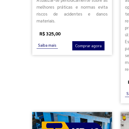
melhores práticas e normas evita
o
riscos de acidentes e danos
t
materiais.
r
p
R$ 325,00
úl
E
Saiba mais
Comprar agora
p
s
m
r
S