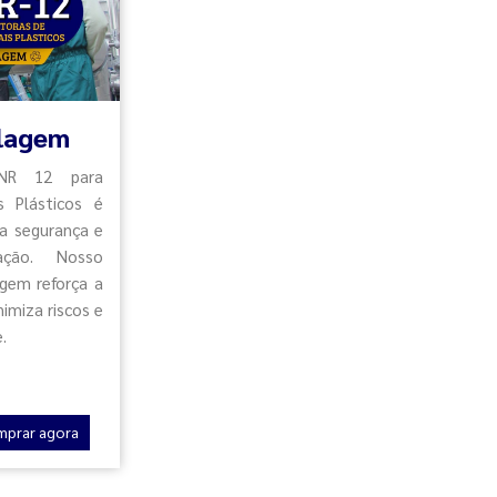
clagem
NR 12 para
s Plásticos é
 a segurança e
ação. Nosso
agem reforça a
imiza riscos e
.
mprar agora