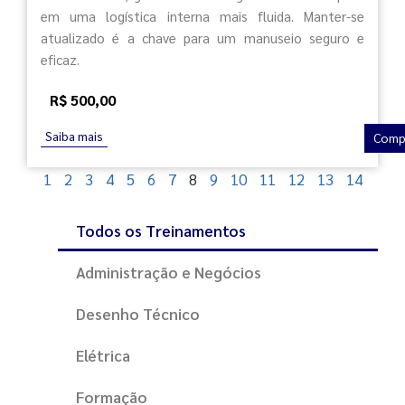
em uma logística interna mais fluida. Manter-se
atualizado é a chave para um manuseio seguro e
eficaz.
R$ 500,00
Saiba mais
Comp
1
2
3
4
5
6
7
8
9
10
11
12
13
14
Todos os Treinamentos
Administração e Negócios
Desenho Técnico
Elétrica
Formação