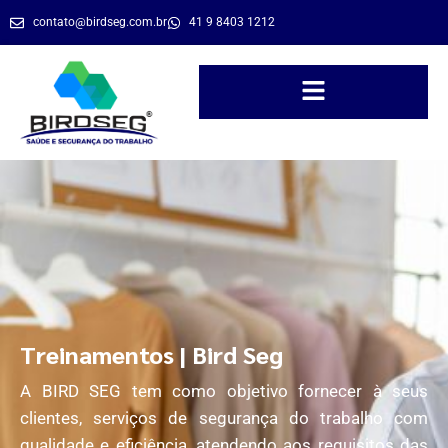
contato@birdseg.com.br
41 9 8403 1212
Treinamentos | Bird Seg
A BIRD SEG tem como objetivo fornecer à seus
clientes, serviços de segurança do trabalho com
qualidade e eficiência, atendendo aos requisitos das