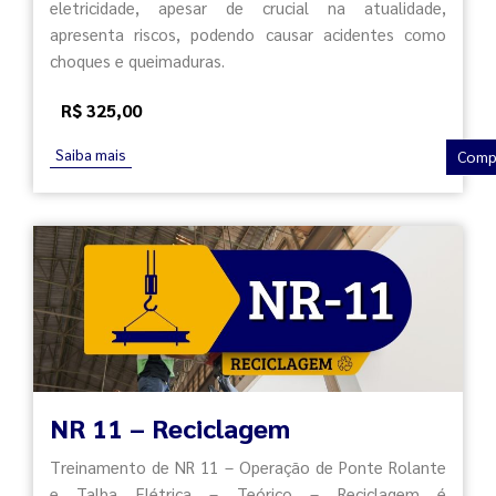
eletricidade, apesar de crucial na atualidade,
apresenta riscos, podendo causar acidentes como
choques e queimaduras.
R$ 325,00
Saiba mais
Comp
NR 11 – Reciclagem
Treinamento de NR 11 – Operação de Ponte Rolante
e Talha Elétrica – Teórico – Reciclagem é